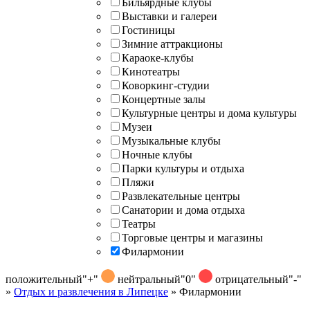
Бильярдные клубы
Выставки и галереи
Гостиницы
Зимние аттракционы
Караоке-клубы
Кинотеатры
Коворкинг-студии
Концертные залы
Культурные центры и дома культуры
Музеи
Музыкальные клубы
Ночные клубы
Парки культуры и отдыха
Пляжи
Развлекательные центры
Санатории и дома отдыха
Театры
Торговые центры и магазины
Филармонии
положительный
"+"
нейтральный
"0"
отрицательный
"-"
»
Отдых и развлечения в Липецке
»
Филармонии